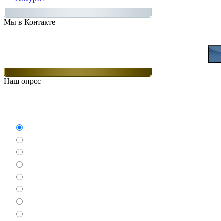
Мы в Контакте
Присоединяйт
Наш опрос
Какие игры Вам нравят
Аркады
Бродилки
Гонки
Драки
Квесты
Леталки
Настольные
Ролевые