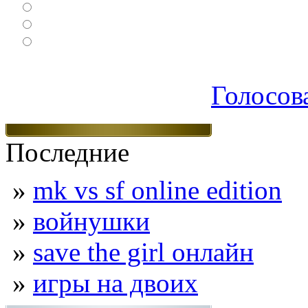
Спортивные
Логические
Экшен
Голосов
Последние
»
mk vs sf online edition
»
войнушки
»
save the girl онлайн
»
игры на двоих