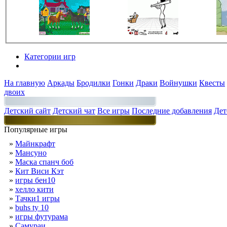
Категории игр
Разделы
На главную
Аркады
Бродилки
Гонки
Драки
Войнушки
Квесты
двоих
Детский сайт
Детский чат
Все игры
Последние добавления
Дет
Популярные игры
»
Майнкрафт
»
Мансуно
»
Маска спанч боб
»
Кит Виси Кэт
»
игры бен10
»
хелло кити
»
Тачки1 игры
»
buhs ty 10
»
игры футурама
»
Самураи