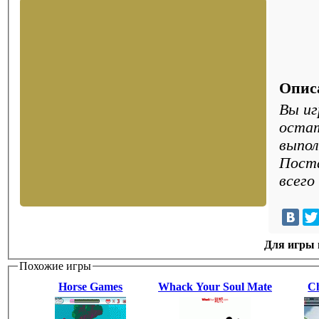
Опис
Вы иг
остат
выпол
Поста
всего
Для игры н
Похожие игры
Horse Games
Whack Your Soul Mate
Ch