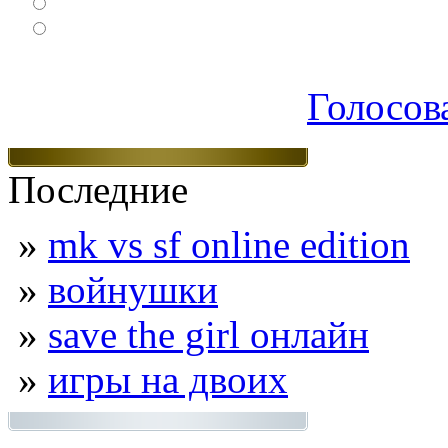
Логические
Экшен
Голосов
Последние
»
mk vs sf online edition
»
войнушки
»
save the girl онлайн
»
игры на двоих