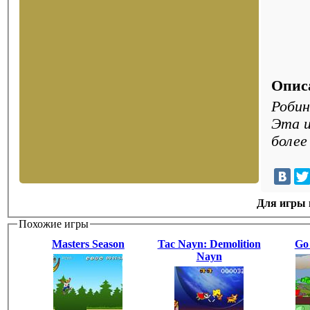
Опис
Робин
Эта и
более
Для игры н
Похожие игры
Masters Season
Tac Nayn: Demolition
Go 
Nayn