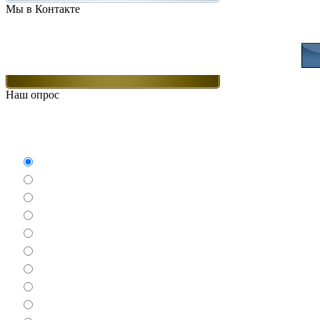
Мы в Контакте
Присоединяйт
Наш опрос
Какие игры Вам нравят
Аркады
Бродилки
Гонки
Драки
Квесты
Леталки
Настольные
Ролевые
Спортивные