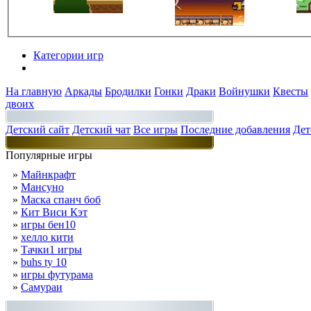
Категории игр
Разделы
На главную
Аркады
Бродилки
Гонки
Драки
Войнушки
Квесты
двоих
Детский сайт
Детский чат
Все игры
Последние добавления
Дет
Популярные игры
»
Майнкрафт
»
Мансуно
»
Маска спанч боб
»
Кит Виси Кэт
»
игры бен10
»
хелло кити
»
Тачки1 игры
»
buhs ty 10
»
игры футурама
»
Самураи