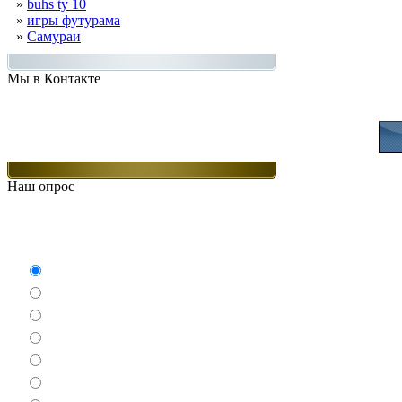
»
buhs ty 10
»
игры футурама
»
Самураи
Мы в Контакте
Присоединяйт
Наш опрос
Какие игры Вам нравят
Аркады
Бродилки
Гонки
Драки
Квесты
Леталки