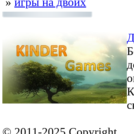
»
игры на двоих
Д
Б
д
о
К
с
© 2011-2025 Copyright.