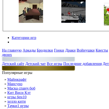
Категории игр
Разделы
На главную
Аркады
Бродилки
Гонки
Драки
Войнушки
Квесты
двоих
Детский сайт
Детский чат
Все игры
Последние добавления
Дет
Популярные игры
»
Майнкрафт
»
Мансуно
»
Маска спанч боб
»
Кит Виси Кэт
»
игры бен10
»
хелло кити
»
Тачки1 игры