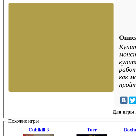
Опис
Купит
монст
купит
работ
как м
пройт
Для игры н
Похожие игры
Cubikill 3
Tuer
Boxhe