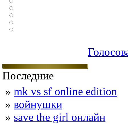
Настольные
Ролевые
Спортивные
Логические
Экшен
Голосов
Последние
»
mk vs sf online edition
»
войнушки
»
save the girl онлайн