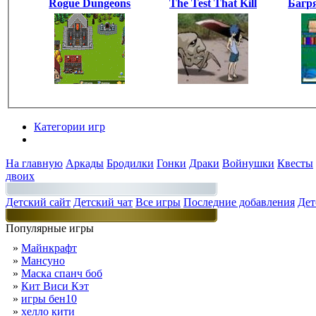
Rogue Dungeons
The Test That Kill
Багр
Категории игр
Разделы
На главную
Аркады
Бродилки
Гонки
Драки
Войнушки
Квесты
двоих
Детский сайт
Детский чат
Все игры
Последние добавления
Дет
Популярные игры
»
Майнкрафт
»
Мансуно
»
Маска спанч боб
»
Кит Виси Кэт
»
игры бен10
»
хелло кити