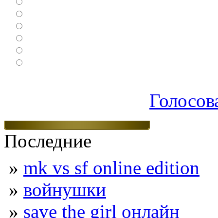
Леталки
Настольные
Ролевые
Спортивные
Логические
Экшен
Голосов
Последние
»
mk vs sf online edition
»
войнушки
»
save the girl онлайн