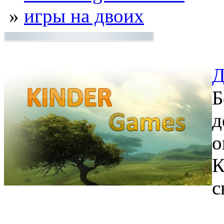
»
игры на двоих
Д
Б
д
о
К
с