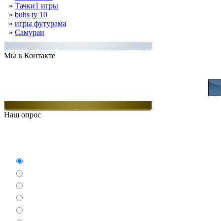
»
Тачки1 игры
»
buhs ty 10
»
игры футурама
»
Самураи
Мы в Контакте
Присоединяйт
Наш опрос
Какие игры Вам нравят
Аркады
Бродилки
Гонки
Драки
Квесты