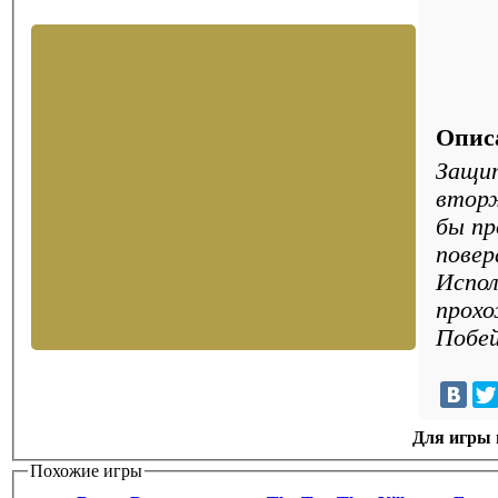
Опис
Защи
втор
бы пр
повер
Испол
прохо
Побей
Для игры н
Похожие игры