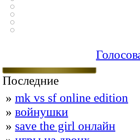
Ролевые
Спортивные
Логические
Экшен
Голосов
Последние
»
mk vs sf online edition
»
войнушки
»
save the girl онлайн
»
игры на двоих