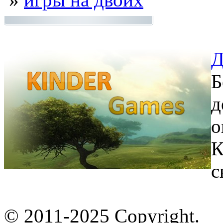
Д
Б
д
о
К
с
© 2011-2025 Copyright.