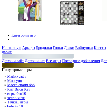
Категории игр
Разделы
На главную
Аркады
Бродилки
Гонки
Драки
Войнушки
Квесты
двоих
Детский сайт
Детский чат
Все игры
Последние добавления
Дет
Популярные игры
»
Майнкрафт
»
Мансуно
»
Маска спанч боб
»
Кит Виси Кэт
»
игры бен10
»
хелло кити
»
Тачки1 игры
»
buhs ty 10