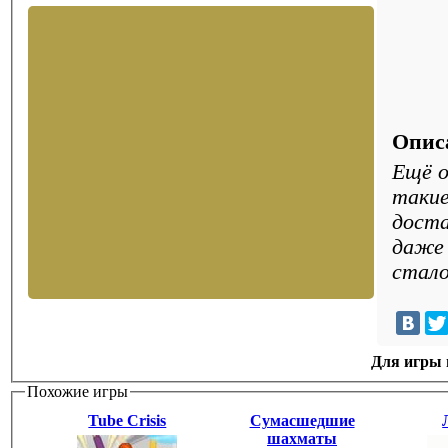
Опис
Ещё о
такие
доста
даже 
стало
Для игры н
Похожие игры
Tube Crisis
Сумасшедшие
шахматы