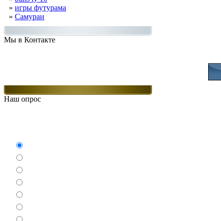
»
игры футурама
»
Самураи
Мы в Контакте
Присоединяйт
Наш опрос
Какие игры Вам нравят
Аркады
Бродилки
Гонки
Драки
Квесты
Леталки
Настольные