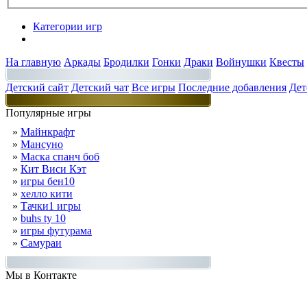
Категории игр
Разделы
На главную
Аркады
Бродилки
Гонки
Драки
Войнушки
Квесты
Детский сайт
Детский чат
Все игры
Последние добавления
Дет
Популярные игры
»
Майнкрафт
»
Мансуно
»
Маска спанч боб
»
Кит Виси Кэт
»
игры бен10
»
хелло кити
»
Тачки1 игры
»
buhs ty 10
»
игры футурама
»
Самураи
Мы в Контакте