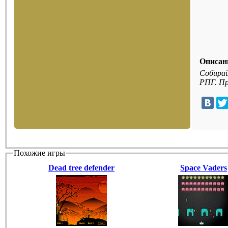
Описан
Собирай
РПГ. Пр
Похожие игры
Dead tree defender
Space Vaders