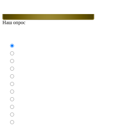
Наш опрос
Какие игры Вам нравятся больше всего.
Аркады
Бродилки
Гонки
Драки
Квесты
Леталки
Настольные
Ролевые
Спортивные
Логические
Экшен