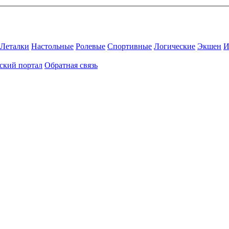
Леталки
Настольные
Ролевые
Спортивные
Логические
Экшен
И
ский портал
Обратная связь
Присоединяйтесь к нашему сообществу.